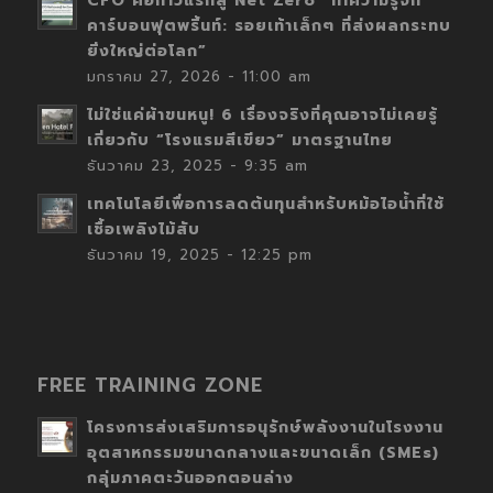
CFO คือก้าวแรกสู่ Net Zero “ทำความรู้จัก
คาร์บอนฟุตพริ้นท์: รอยเท้าเล็กๆ ที่ส่งผลกระทบ
ยิ่งใหญ่ต่อโลก”
มกราคม 27, 2026 - 11:00 am
ไม่ใช่แค่ผ้าขนหนู! 6 เรื่องจริงที่คุณอาจไม่เคยรู้
เกี่ยวกับ “โรงแรมสีเขียว” มาตรฐานไทย
ธันวาคม 23, 2025 - 9:35 am
เทคโนโลยีเพื่อการลดต้นทุนสำหรับหม้อไอน้ำที่ใช้
เชื้อเพลิงไม้สับ
ธันวาคม 19, 2025 - 12:25 pm
FREE TRAINING ZONE
โครงการส่งเสริมการอนุรักษ์พลังงานในโรงงาน
อุตสาหกรรมขนาดกลางและขนาดเล็ก (SMEs)
กลุ่มภาคตะวันออกตอนล่าง