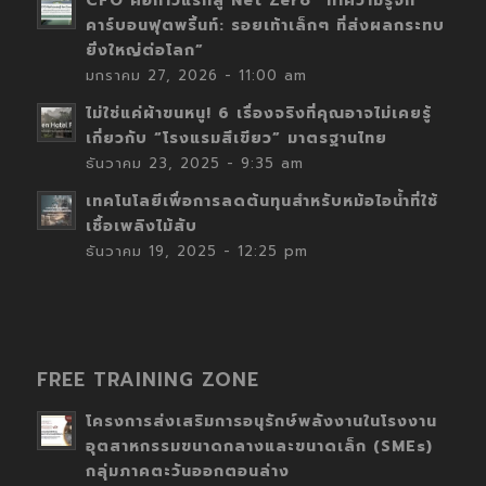
CFO คือก้าวแรกสู่ Net Zero “ทำความรู้จัก
คาร์บอนฟุตพริ้นท์: รอยเท้าเล็กๆ ที่ส่งผลกระทบ
ยิ่งใหญ่ต่อโลก”
มกราคม 27, 2026 - 11:00 am
ไม่ใช่แค่ผ้าขนหนู! 6 เรื่องจริงที่คุณอาจไม่เคยรู้
เกี่ยวกับ “โรงแรมสีเขียว” มาตรฐานไทย
ธันวาคม 23, 2025 - 9:35 am
เทคโนโลยีเพื่อการลดต้นทุนสำหรับหม้อไอน้ำที่ใช้
เชื้อเพลิงไม้สับ
ธันวาคม 19, 2025 - 12:25 pm
FREE TRAINING ZONE
โครงการส่งเสริมการอนุรักษ์พลังงานในโรงงาน
อุตสาหกรรมขนาดกลางและขนาดเล็ก (SMEs)
กลุ่มภาคตะวันออกตอนล่าง