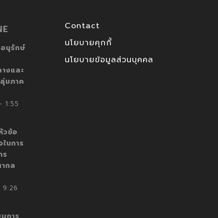
Contact
NE
นโยบายคุกกี้
อนุรักษ์
นโยบายข้อมูลส่วนบุคคล
ลางและ
ลุ่มภาค
 1:55
ัวข้อ
็จในการ
าร
สากล
 9:26
บบการ