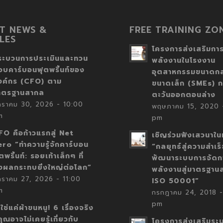
T NEWS &
FREE TRAINING ZO
LES
โครงการส่งเสริมการ
ระบวนการประเมินและทวน
พลังงานในโรงงาน
อบคาร์บอนฟุตพริ้นท์ของ
อุตสาหกรรมขนาดก
งค์กร (CFO) ตาม
ขนาดเล็ก (SMEs) ก
าตรฐานสากล
ตะวันออกตอนล่าง
กราคม 30, 2026 - 10:00
พฤษภาคม 15, 2020 -
m
pm
FO คือก้าวแรกสู่ Net
เชิญร่วมฟังเสวนาในห
ero “ทำความรู้จักคาร์บอน
“กลยุทธ์สู่ความสำเร
ตพริ้นท์: รอยเท้าเล็กๆ ที่
พัฒนาระบบการจัดก
่งผลกระทบยิ่งใหญ่ต่อโลก”
พลังงานสู่มาตรฐาน
กราคม 27, 2026 - 11:00
ISO 50001”
m
กรกฎาคม 24, 2018 -
pm
่ใช่แค่ผ้าขนหนู! 6 เรื่องจริง
่คุณอาจไม่เคยรู้เกี่ยวกับ
โครงการส่งเสริมระ