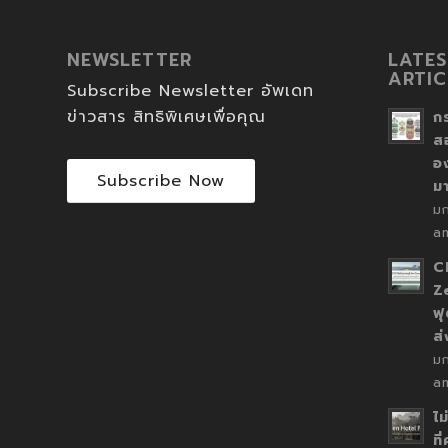
NEWSLETTER
LATES
ARTIC
Subscribe Newsletter อัพเดท
ข่าวสาร สิทธิพิเศษเพื่อคุณ
ก
ส
อ
Subscribe Now
ม
ม
a
C
Z
ฟุ
ส
ม
a
ไม
ที