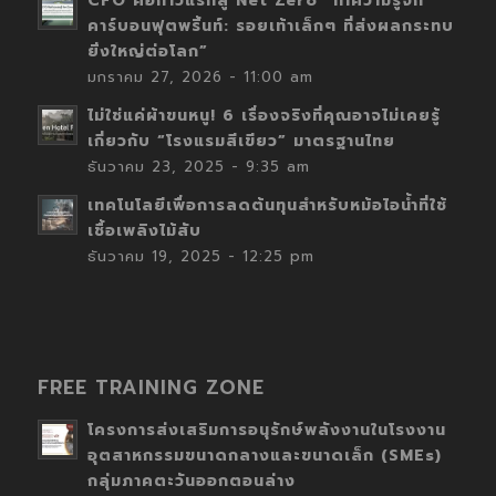
CFO คือก้าวแรกสู่ Net Zero “ทำความรู้จัก
คาร์บอนฟุตพริ้นท์: รอยเท้าเล็กๆ ที่ส่งผลกระทบ
ยิ่งใหญ่ต่อโลก”
มกราคม 27, 2026 - 11:00 am
ไม่ใช่แค่ผ้าขนหนู! 6 เรื่องจริงที่คุณอาจไม่เคยรู้
เกี่ยวกับ “โรงแรมสีเขียว” มาตรฐานไทย
ธันวาคม 23, 2025 - 9:35 am
เทคโนโลยีเพื่อการลดต้นทุนสำหรับหม้อไอน้ำที่ใช้
เชื้อเพลิงไม้สับ
ธันวาคม 19, 2025 - 12:25 pm
FREE TRAINING ZONE
โครงการส่งเสริมการอนุรักษ์พลังงานในโรงงาน
อุตสาหกรรมขนาดกลางและขนาดเล็ก (SMEs)
กลุ่มภาคตะวันออกตอนล่าง