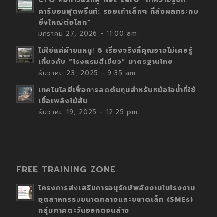
CFO คือก้าวแรกสู่ Net Zero “ทำความรู้จัก
คาร์บอนฟุตพริ้นท์: รอยเท้าเล็กๆ ที่ส่งผลกระทบ
ยิ่งใหญ่ต่อโลก”
มกราคม 27, 2026 - 11:00 am
ไม่ใช่แค่ผ้าขนหนู! 6 เรื่องจริงที่คุณอาจไม่เคยรู้
เกี่ยวกับ “โรงแรมสีเขียว” มาตรฐานไทย
ธันวาคม 23, 2025 - 9:35 am
เทคโนโลยีเพื่อการลดต้นทุนสำหรับหม้อไอน้ำที่ใช้
เชื้อเพลิงไม้สับ
ธันวาคม 19, 2025 - 12:25 pm
FREE TRAINING ZONE
โครงการส่งเสริมการอนุรักษ์พลังงานในโรงงาน
อุตสาหกรรมขนาดกลางและขนาดเล็ก (SMEs)
กลุ่มภาคตะวันออกตอนล่าง