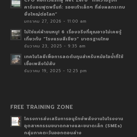
CFO คือก้าวแรกสู่ Net Zero “ทำความรู้จัก
คาร์บอนฟุตพริ้นท์: รอยเท้าเล็กๆ ที่ส่งผลกระทบ
ยิ่งใหญ่ต่อโลก”
มกราคม 27, 2026 - 11:00 am
ไม่ใช่แค่ผ้าขนหนู! 6 เรื่องจริงที่คุณอาจไม่เคยรู้
เกี่ยวกับ “โรงแรมสีเขียว” มาตรฐานไทย
ธันวาคม 23, 2025 - 9:35 am
เทคโนโลยีเพื่อการลดต้นทุนสำหรับหม้อไอน้ำที่ใช้
เชื้อเพลิงไม้สับ
ธันวาคม 19, 2025 - 12:25 pm
FREE TRAINING ZONE
โครงการส่งเสริมการอนุรักษ์พลังงานในโรงงาน
อุตสาหกรรมขนาดกลางและขนาดเล็ก (SMEs)
กลุ่มภาคตะวันออกตอนล่าง