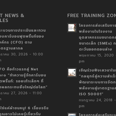
T NEWS &
FREE TRAINING ZO
LES
โครงการส่งเสริมการ
ระบวนการประเมินและทวน
พลังงานในโรงงาน
อบคาร์บอนฟุตพริ้นท์ของ
อุตสาหกรรมขนาดก
งค์กร (CFO) ตาม
ขนาดเล็ก (SMEs) ก
าตรฐานสากล
ตะวันออกตอนล่าง
กราคม 30, 2026 - 10:00
พฤษภาคม 15, 2020 -
m
pm
FO คือก้าวแรกสู่ Net
เชิญร่วมฟังเสวนาในห
ero “ทำความรู้จักคาร์บอน
“กลยุทธ์สู่ความสำเร
ตพริ้นท์: รอยเท้าเล็กๆ ที่
พัฒนาระบบการจัดก
่งผลกระทบยิ่งใหญ่ต่อโลก”
พลังงานสู่มาตรฐาน
กราคม 27, 2026 - 11:00
ISO 50001”
m
กรกฎาคม 24, 2018 -
pm
่ใช่แค่ผ้าขนหนู! 6 เรื่องจริง
่คุณอาจไม่เคยรู้เกี่ยวกับ
โครงการส่งเสริมระ