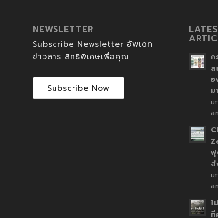
NEWSLETTER
LATES
ARTIC
Subscribe Newsletter อัพเดท
ข่าวสาร สิทธิพิเศษเพื่อคุณ
ก
ส
อ
Subscribe Now
ม
ม
a
C
Z
ฟุ
ส
ม
a
ไม
ที