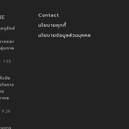
Contact
NE
นโยบายคุกกี้
อนุรักษ์
นโยบายข้อมูลส่วนบุคคล
ลางและ
ลุ่มภาค
 1:55
ัวข้อ
็จในการ
าร
สากล
 9:26
บบการ