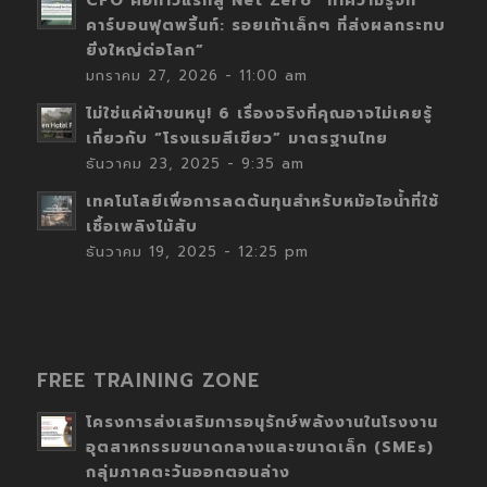
CFO คือก้าวแรกสู่ Net Zero “ทำความรู้จัก
คาร์บอนฟุตพริ้นท์: รอยเท้าเล็กๆ ที่ส่งผลกระทบ
ยิ่งใหญ่ต่อโลก”
มกราคม 27, 2026 - 11:00 am
ไม่ใช่แค่ผ้าขนหนู! 6 เรื่องจริงที่คุณอาจไม่เคยรู้
เกี่ยวกับ “โรงแรมสีเขียว” มาตรฐานไทย
ธันวาคม 23, 2025 - 9:35 am
เทคโนโลยีเพื่อการลดต้นทุนสำหรับหม้อไอน้ำที่ใช้
เชื้อเพลิงไม้สับ
ธันวาคม 19, 2025 - 12:25 pm
FREE TRAINING ZONE
โครงการส่งเสริมการอนุรักษ์พลังงานในโรงงาน
อุตสาหกรรมขนาดกลางและขนาดเล็ก (SMEs)
กลุ่มภาคตะวันออกตอนล่าง