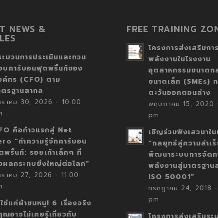
T NEWS &
FREE TRAINING ZO
LES
โครงการส่งเสริมการ
ระบวนการประเมินและทวน
พลังงานในโรงงาน
อบคาร์บอนฟุตพริ้นท์ของ
อุตสาหกรรมขนาดก
งค์กร (CFO) ตาม
ขนาดเล็ก (SMEs) ก
าตรฐานสากล
ตะวันออกตอนล่าง
กราคม 30, 2026 - 10:00
พฤษภาคม 15, 2020 -
m
pm
FO คือก้าวแรกสู่ Net
เชิญร่วมฟังเสวนาในห
ero “ทำความรู้จักคาร์บอน
“กลยุทธ์สู่ความสำเร
ตพริ้นท์: รอยเท้าเล็กๆ ที่
พัฒนาระบบการจัดก
่งผลกระทบยิ่งใหญ่ต่อโลก”
พลังงานสู่มาตรฐาน
กราคม 27, 2026 - 11:00
ISO 50001”
m
กรกฎาคม 24, 2018 -
pm
่ใช่แค่ผ้าขนหนู! 6 เรื่องจริง
่คุณอาจไม่เคยรู้เกี่ยวกับ
โครงการส่งเสริมระ