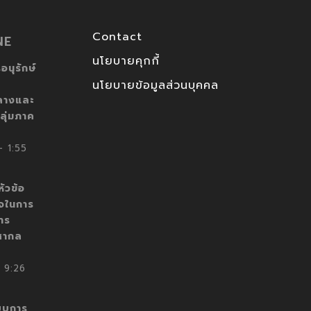
Contact
NE
นโยบายคุกกี้
อนุรักษ์
นโยบายข้อมูลส่วนบุคคล
ลางและ
ลุ่มภาค
 1:55
ัวข้อ
็จในการ
าร
สากล
 9:26
บบการ