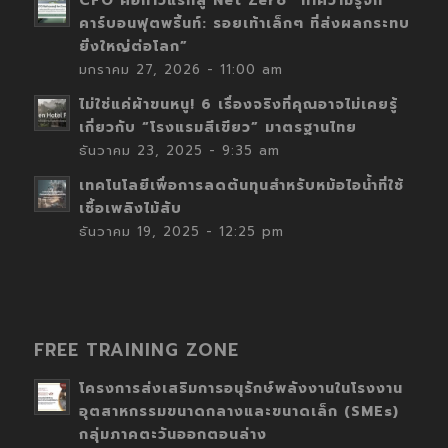
CFO คือก้าวแรกสู่ Net Zero “ทำความรู้จัก
คาร์บอนฟุตพริ้นท์: รอยเท้าเล็กๆ ที่ส่งผลกระทบ
ยิ่งใหญ่ต่อโลก”
มกราคม 27, 2026 - 11:00 am
ไม่ใช่แค่ผ้าขนหนู! 6 เรื่องจริงที่คุณอาจไม่เคยรู้
เกี่ยวกับ “โรงแรมสีเขียว” มาตรฐานไทย
ธันวาคม 23, 2025 - 9:35 am
เทคโนโลยีเพื่อการลดต้นทุนสำหรับหม้อไอน้ำที่ใช้
เชื้อเพลิงไม้สับ
ธันวาคม 19, 2025 - 12:25 pm
FREE TRAINING ZONE
โครงการส่งเสริมการอนุรักษ์พลังงานในโรงงาน
อุตสาหกรรมขนาดกลางและขนาดเล็ก (SMEs)
กลุ่มภาคตะวันออกตอนล่าง