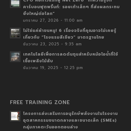
CFO คือก้าวแรกสู่ Net Zero “ทำความรู้จัก
คาร์บอนฟุตพริ้นท์: รอยเท้าเล็กๆ ที่ส่งผลกระทบ
ยิ่งใหญ่ต่อโลก”
มกราคม 27, 2026 - 11:00 am
ไม่ใช่แค่ผ้าขนหนู! 6 เรื่องจริงที่คุณอาจไม่เคยรู้
เกี่ยวกับ “โรงแรมสีเขียว” มาตรฐานไทย
ธันวาคม 23, 2025 - 9:35 am
เทคโนโลยีเพื่อการลดต้นทุนสำหรับหม้อไอน้ำที่ใช้
เชื้อเพลิงไม้สับ
ธันวาคม 19, 2025 - 12:25 pm
FREE TRAINING ZONE
โครงการส่งเสริมการอนุรักษ์พลังงานในโรงงาน
อุตสาหกรรมขนาดกลางและขนาดเล็ก (SMEs)
กลุ่มภาคตะวันออกตอนล่าง