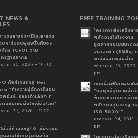
T NEWS &
FREE TRAINING ZO
LES
โครงการส่งเสริมการ
ระบวนการประเมินและทวน
พลังงานในโรงงาน
อบคาร์บอนฟุตพริ้นท์ของ
อุตสาหกรรมขนาดก
งค์กร (CFO) ตาม
ขนาดเล็ก (SMEs) ก
าตรฐานสากล
ตะวันออกตอนล่าง
กราคม 30, 2026 - 10:00
พฤษภาคม 15, 2020 -
m
pm
FO คือก้าวแรกสู่ Net
เชิญร่วมฟังเสวนาในห
ero “ทำความรู้จักคาร์บอน
“กลยุทธ์สู่ความสำเร
ตพริ้นท์: รอยเท้าเล็กๆ ที่
พัฒนาระบบการจัดก
่งผลกระทบยิ่งใหญ่ต่อโลก”
พลังงานสู่มาตรฐาน
กราคม 27, 2026 - 11:00
ISO 50001”
m
กรกฎาคม 24, 2018 -
pm
่ใช่แค่ผ้าขนหนู! 6 เรื่องจริง
่คุณอาจไม่เคยรู้เกี่ยวกับ
โครงการส่งเสริมระ