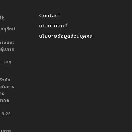
Contact
NE
นโยบายคุกกี้
อนุรักษ์
นโยบายข้อมูลส่วนบุคคล
ลางและ
ลุ่มภาค
 1:55
ัวข้อ
็จในการ
าร
สากล
 9:26
บบการ