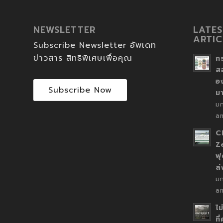
NEWSLETTER
LATES
ARTIC
Subscribe Newsletter อัพเดท
ข่าวสาร สิทธิพิเศษเพื่อคุณ
ก
ส
อ
Subscribe Now
ม
ม
a
C
Z
ฟุ
ส
ม
a
ไม
ที