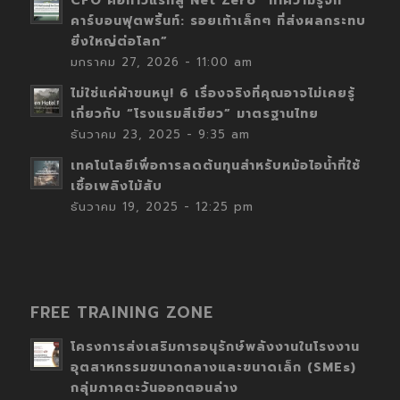
CFO คือก้าวแรกสู่ Net Zero “ทำความรู้จัก
คาร์บอนฟุตพริ้นท์: รอยเท้าเล็กๆ ที่ส่งผลกระทบ
ยิ่งใหญ่ต่อโลก”
มกราคม 27, 2026 - 11:00 am
ไม่ใช่แค่ผ้าขนหนู! 6 เรื่องจริงที่คุณอาจไม่เคยรู้
เกี่ยวกับ “โรงแรมสีเขียว” มาตรฐานไทย
ธันวาคม 23, 2025 - 9:35 am
เทคโนโลยีเพื่อการลดต้นทุนสำหรับหม้อไอน้ำที่ใช้
เชื้อเพลิงไม้สับ
ธันวาคม 19, 2025 - 12:25 pm
FREE TRAINING ZONE
โครงการส่งเสริมการอนุรักษ์พลังงานในโรงงาน
อุตสาหกรรมขนาดกลางและขนาดเล็ก (SMEs)
กลุ่มภาคตะวันออกตอนล่าง