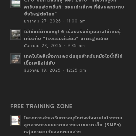
CFO คือก้าวแรกสู่ Net Zero “ทำความรู้จัก
คาร์บอนฟุตพริ้นท์: รอยเท้าเล็กๆ ที่ส่งผลกระทบ
ยิ่งใหญ่ต่อโลก”
มกราคม 27, 2026 - 11:00 am
ไม่ใช่แค่ผ้าขนหนู! 6 เรื่องจริงที่คุณอาจไม่เคยรู้
เกี่ยวกับ “โรงแรมสีเขียว” มาตรฐานไทย
ธันวาคม 23, 2025 - 9:35 am
เทคโนโลยีเพื่อการลดต้นทุนสำหรับหม้อไอน้ำที่ใช้
เชื้อเพลิงไม้สับ
ธันวาคม 19, 2025 - 12:25 pm
FREE TRAINING ZONE
โครงการส่งเสริมการอนุรักษ์พลังงานในโรงงาน
อุตสาหกรรมขนาดกลางและขนาดเล็ก (SMEs)
กลุ่มภาคตะวันออกตอนล่าง