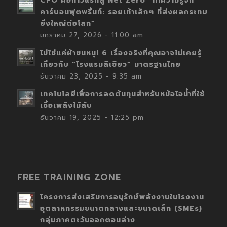
CFO คือก้าวแรกสู่ Net Zero “ทำความรู้จัก
คาร์บอนฟุตพริ้นท์: รอยเท้าเล็กๆ ที่ส่งผลกระทบ
ยิ่งใหญ่ต่อโลก”
มกราคม 27, 2026 - 11:00 am
ไม่ใช่แค่ผ้าขนหนู! 6 เรื่องจริงที่คุณอาจไม่เคยรู้
เกี่ยวกับ “โรงแรมสีเขียว” มาตรฐานไทย
ธันวาคม 23, 2025 - 9:35 am
เทคโนโลยีเพื่อการลดต้นทุนสำหรับหม้อไอน้ำที่ใช้
เชื้อเพลิงไม้สับ
ธันวาคม 19, 2025 - 12:25 pm
FREE TRAINING ZONE
โครงการส่งเสริมการอนุรักษ์พลังงานในโรงงาน
อุตสาหกรรมขนาดกลางและขนาดเล็ก (SMEs)
กลุ่มภาคตะวันออกตอนล่าง