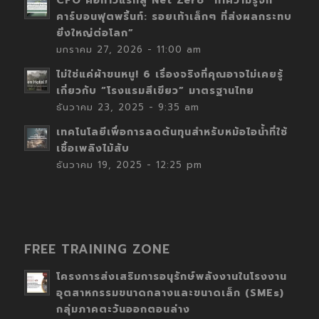
CFO คือก้าวแรกสู่ Net Zero “ทำความรู้จัก
คาร์บอนฟุตพริ้นท์: รอยเท้าเล็กๆ ที่ส่งผลกระทบ
ยิ่งใหญ่ต่อโลก”
มกราคม 27, 2026 - 11:00 am
ไม่ใช่แค่ผ้าขนหนู! 6 เรื่องจริงที่คุณอาจไม่เคยรู้
เกี่ยวกับ “โรงแรมสีเขียว” มาตรฐานไทย
ธันวาคม 23, 2025 - 9:35 am
เทคโนโลยีเพื่อการลดต้นทุนสำหรับหม้อไอน้ำที่ใช้
เชื้อเพลิงไม้สับ
ธันวาคม 19, 2025 - 12:25 pm
FREE TRAINING ZONE
โครงการส่งเสริมการอนุรักษ์พลังงานในโรงงาน
อุตสาหกรรมขนาดกลางและขนาดเล็ก (SMEs)
กลุ่มภาคตะวันออกตอนล่าง