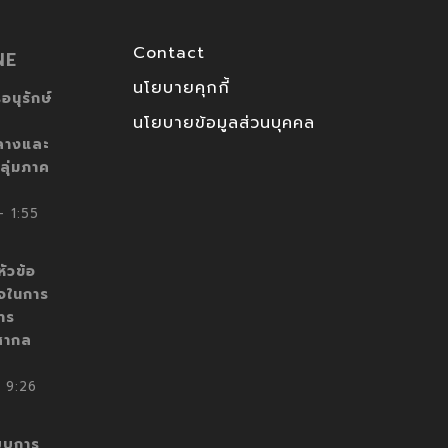
Contact
NE
นโยบายคุกกี้
อนุรักษ์
นโยบายข้อมูลส่วนบุคคล
ลางและ
ลุ่มภาค
 1:55
ัวข้อ
็จในการ
าร
สากล
 9:26
บบการ