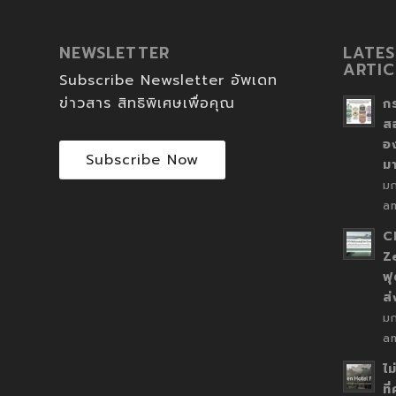
NEWSLETTER
LATES
ARTIC
Subscribe Newsletter อัพเดท
ข่าวสาร สิทธิพิเศษเพื่อคุณ
ก
ส
อ
Subscribe Now
ม
ม
a
C
Z
ฟุ
ส
ม
a
ไม
ที