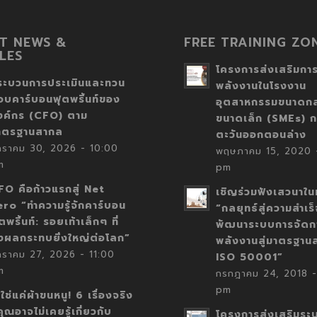
T NEWS &
FREE TRAINING ZO
LES
โครงการส่งเสริมการ
ระบวนการประเมินและทวน
พลังงานในโรงงาน
อบคาร์บอนฟุตพริ้นท์ของ
อุตสาหกรรมขนาดก
งค์กร (CFO) ตาม
ขนาดเล็ก (SMEs) ก
าตรฐานสากล
ตะวันออกตอนล่าง
กราคม 30, 2026 - 10:00
พฤษภาคม 15, 2020 -
m
pm
FO คือก้าวแรกสู่ Net
เชิญร่วมฟังเสวนาในห
ero “ทำความรู้จักคาร์บอน
“กลยุทธ์สู่ความสำเร
ตพริ้นท์: รอยเท้าเล็กๆ ที่
พัฒนาระบบการจัดก
่งผลกระทบยิ่งใหญ่ต่อโลก”
พลังงานสู่มาตรฐาน
กราคม 27, 2026 - 11:00
ISO 50001”
m
กรกฎาคม 24, 2018 -
pm
่ใช่แค่ผ้าขนหนู! 6 เรื่องจริง
่คุณอาจไม่เคยรู้เกี่ยวกับ
โครงการส่งเสริมระ