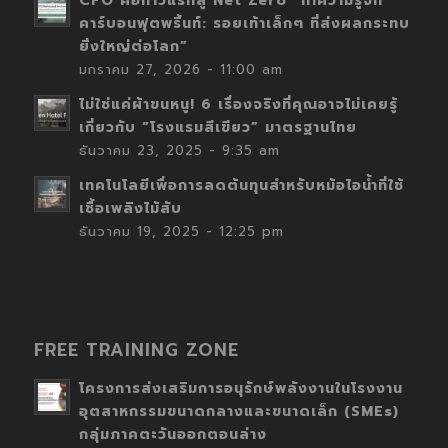
CFO คือก้าวแรกสู่ Net Zero “ทำความรู้จัก
คาร์บอนฟุตพริ้นท์: รอยเท้าเล็กๆ ที่ส่งผลกระทบ
ยิ่งใหญ่ต่อโลก”
มกราคม 27, 2026 - 11:00 am
ไม่ใช่แค่ผ้าขนหนู! 6 เรื่องจริงที่คุณอาจไม่เคยรู้
เกี่ยวกับ “โรงแรมสีเขียว” มาตรฐานไทย
ธันวาคม 23, 2025 - 9:35 am
เทคโนโลยีเพื่อการลดต้นทุนสำหรับหม้อไอน้ำที่ใช้
เชื้อเพลิงไม้สับ
ธันวาคม 19, 2025 - 12:25 pm
FREE TRAINING ZONE
โครงการส่งเสริมการอนุรักษ์พลังงานในโรงงาน
อุตสาหกรรมขนาดกลางและขนาดเล็ก (SMEs)
กลุ่มภาคตะวันออกตอนล่าง