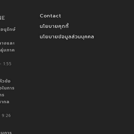
Contact
NE
นโยบายคุกกี้
อนุรักษ์
นโยบายข้อมูลส่วนบุคคล
ลางและ
ลุ่มภาค
 1:55
ัวข้อ
็จในการ
าร
สากล
 9:26
บบการ