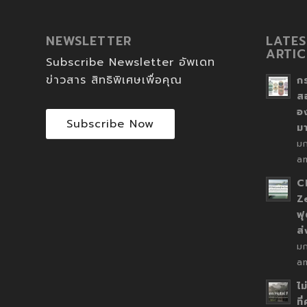
NEWSLETTER
LATES
ARTIC
Subscribe Newsletter อัพเดท
ข่าวสาร สิทธิพิเศษเพื่อคุณ
ก
ส
อ
Subscribe Now
ม
ม
a
C
Z
ฟุ
ส
ม
a
ไม
ที