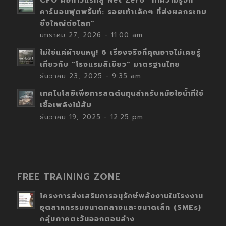
CFO คือก้าวแรกสู่ Net Zero “ทำความรู้จัก
คาร์บอนฟุตพริ้นท์: รอยเท้าเล็กๆ ที่ส่งผลกระทบ
ยิ่งใหญ่ต่อโลก”
มกราคม 27, 2026 - 11:00 am
ไม่ใช่แค่ผ้าขนหนู! 6 เรื่องจริงที่คุณอาจไม่เคยรู้
เกี่ยวกับ “โรงแรมสีเขียว” มาตรฐานไทย
ธันวาคม 23, 2025 - 9:35 am
เทคโนโลยีเพื่อการลดต้นทุนสำหรับหม้อไอน้ำที่ใช้
เชื้อเพลิงไม้สับ
ธันวาคม 19, 2025 - 12:25 pm
FREE TRAINING ZONE
โครงการส่งเสริมการอนุรักษ์พลังงานในโรงงาน
อุตสาหกรรมขนาดกลางและขนาดเล็ก (SMEs)
กลุ่มภาคตะวันออกตอนล่าง