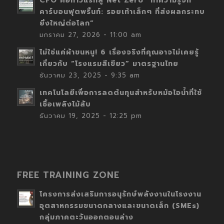
CFO คือก้าวแรกสู่ Net Zero “ทำความรู้จัก
คาร์บอนฟุตพริ้นท์: รอยเท้าเล็กๆ ที่ส่งผลกระทบ
ยิ่งใหญ่ต่อโลก”
มกราคม 27, 2026 - 11:00 am
ไม่ใช่แค่ผ้าขนหนู! 6 เรื่องจริงที่คุณอาจไม่เคยรู้
เกี่ยวกับ “โรงแรมสีเขียว” มาตรฐานไทย
ธันวาคม 23, 2025 - 9:35 am
เทคโนโลยีเพื่อการลดต้นทุนสำหรับหม้อไอน้ำที่ใช้
เชื้อเพลิงไม้สับ
ธันวาคม 19, 2025 - 12:25 pm
FREE TRAINING ZONE
โครงการส่งเสริมการอนุรักษ์พลังงานในโรงงาน
อุตสาหกรรมขนาดกลางและขนาดเล็ก (SMEs)
กลุ่มภาคตะวันออกตอนล่าง