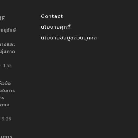
Contact
NE
นโยบายคุกกี้
อนุรักษ์
นโยบายข้อมูลส่วนบุคคล
ลางและ
ลุ่มภาค
 1:55
ัวข้อ
็จในการ
าร
สากล
 9:26
บบการ