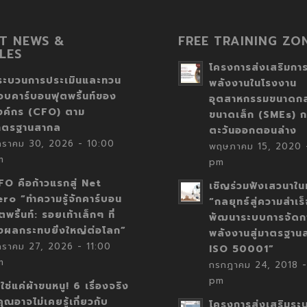
T NEWS &
FREE TRAINING ZO
LES
โครงการส่งเสริมการ
ระบวนการประเมินและทวน
พลังงานในโรงงาน
อบคาร์บอนฟุตพริ้นท์ของ
อุตสาหกรรมขนาดก
งค์กร (CFO) ตาม
ขนาดเล็ก (SMEs) ก
าตรฐานสากล
ตะวันออกตอนล่าง
กราคม 30, 2026 - 10:00
พฤษภาคม 15, 2020 -
m
pm
FO คือก้าวแรกสู่ Net
เชิญร่วมฟังเสวนาในห
ero “ทำความรู้จักคาร์บอน
“กลยุทธ์สู่ความสำเร
ตพริ้นท์: รอยเท้าเล็กๆ ที่
พัฒนาระบบการจัดก
่งผลกระทบยิ่งใหญ่ต่อโลก”
พลังงานสู่มาตรฐาน
กราคม 27, 2026 - 11:00
ISO 50001”
m
กรกฎาคม 24, 2018 -
pm
่ใช่แค่ผ้าขนหนู! 6 เรื่องจริง
่คุณอาจไม่เคยรู้เกี่ยวกับ
โครงการส่งเสริมระ