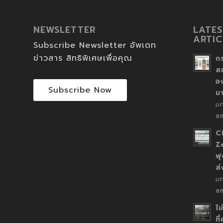
NEWSLETTER
LATES
ARTIC
Subscribe Newsletter อัพเดท
ข่าวสาร สิทธิพิเศษเพื่อคุณ
ก
ส
อ
Subscribe Now
ม
ม
a
C
Z
ฟุ
ส
ม
a
ไม
ที