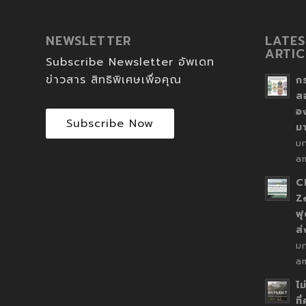
NEWSLETTER
LATES
ARTIC
Subscribe Newsletter อัพเดท
ข่าวสาร สิทธิพิเศษเพื่อคุณ
ก
ส
อ
Subscribe Now
ม
ม
a
C
Z
ฟุ
ส
ม
a
ไม
ที