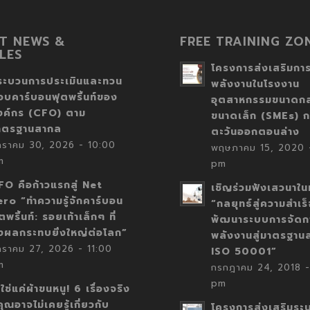
T NEWS &
FREE TRAINING ZO
LES
โครงการส่งเสริมการ
ระบวนการประเมินและทวน
พลังงานในโรงงาน
อบคาร์บอนฟุตพริ้นท์ของ
อุตสาหกรรมขนาดก
งค์กร (CFO) ตาม
ขนาดเล็ก (SMEs) ก
าตรฐานสากล
ตะวันออกตอนล่าง
กราคม 30, 2026 - 10:00
พฤษภาคม 15, 2020 -
m
pm
FO คือก้าวแรกสู่ Net
เชิญร่วมฟังเสวนาในห
ero “ทำความรู้จักคาร์บอน
“กลยุทธ์สู่ความสำเร
ตพริ้นท์: รอยเท้าเล็กๆ ที่
พัฒนาระบบการจัดก
่งผลกระทบยิ่งใหญ่ต่อโลก”
พลังงานสู่มาตรฐาน
กราคม 27, 2026 - 11:00
ISO 50001”
m
กรกฎาคม 24, 2018 -
pm
่ใช่แค่ผ้าขนหนู! 6 เรื่องจริง
่คุณอาจไม่เคยรู้เกี่ยวกับ
โครงการส่งเสริมระ