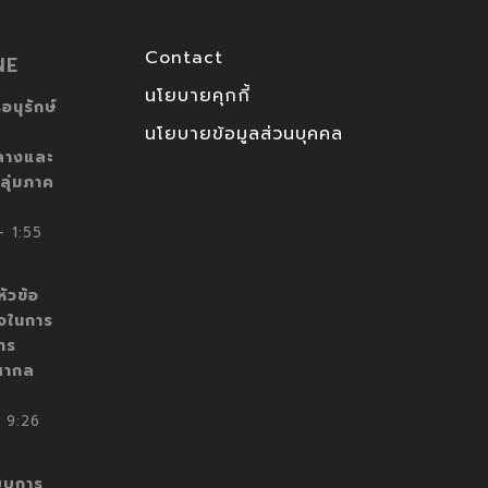
Contact
NE
นโยบายคุกกี้
อนุรักษ์
นโยบายข้อมูลส่วนบุคคล
ลางและ
ลุ่มภาค
 1:55
ัวข้อ
็จในการ
าร
สากล
 9:26
บบการ