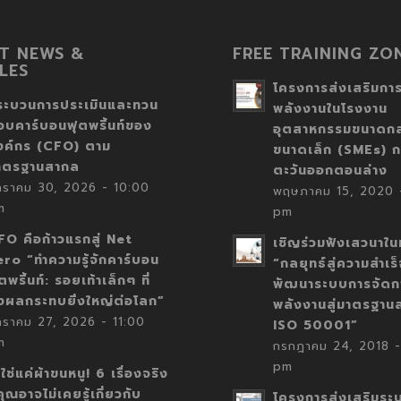
T NEWS &
FREE TRAINING ZO
LES
โครงการส่งเสริมการ
ระบวนการประเมินและทวน
พลังงานในโรงงาน
อบคาร์บอนฟุตพริ้นท์ของ
อุตสาหกรรมขนาดก
งค์กร (CFO) ตาม
ขนาดเล็ก (SMEs) ก
าตรฐานสากล
ตะวันออกตอนล่าง
กราคม 30, 2026 - 10:00
พฤษภาคม 15, 2020 -
m
pm
FO คือก้าวแรกสู่ Net
เชิญร่วมฟังเสวนาในห
ero “ทำความรู้จักคาร์บอน
“กลยุทธ์สู่ความสำเร
ตพริ้นท์: รอยเท้าเล็กๆ ที่
พัฒนาระบบการจัดก
่งผลกระทบยิ่งใหญ่ต่อโลก”
พลังงานสู่มาตรฐาน
กราคม 27, 2026 - 11:00
ISO 50001”
m
กรกฎาคม 24, 2018 -
pm
่ใช่แค่ผ้าขนหนู! 6 เรื่องจริง
่คุณอาจไม่เคยรู้เกี่ยวกับ
โครงการส่งเสริมระ