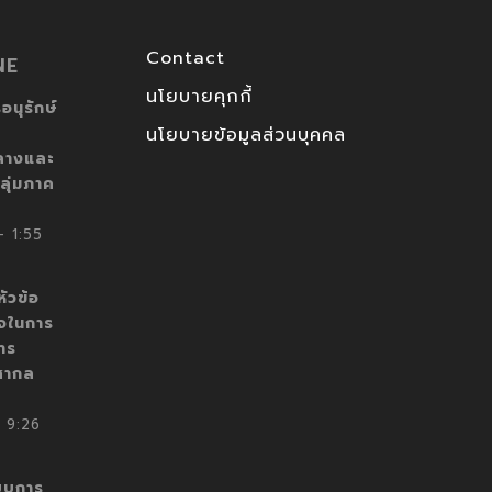
Contact
NE
นโยบายคุกกี้
อนุรักษ์
นโยบายข้อมูลส่วนบุคคล
ลางและ
ลุ่มภาค
 1:55
ัวข้อ
็จในการ
าร
สากล
 9:26
บบการ