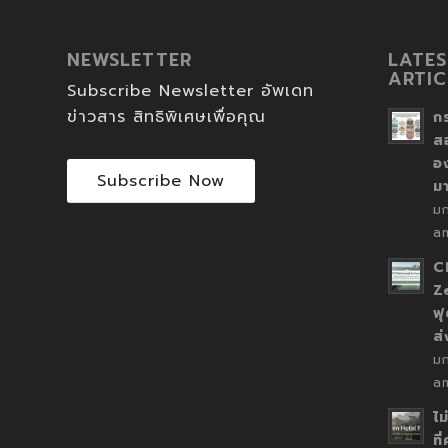
NEWSLETTER
LATES
ARTIC
Subscribe Newsletter อัพเดท
ข่าวสาร สิทธิพิเศษเพื่อคุณ
ก
ส
อ
Subscribe Now
ม
ม
a
C
Z
ฟุ
ส
ม
a
ไม
ที