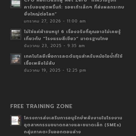
CFO คือก้าวแรกสู่ Net Zero “ทำความรู้จัก
คาร์บอนฟุตพริ้นท์: รอยเท้าเล็กๆ ที่ส่งผลกระทบ
ยิ่งใหญ่ต่อโลก”
มกราคม 27, 2026 - 11:00 am
ไม่ใช่แค่ผ้าขนหนู! 6 เรื่องจริงที่คุณอาจไม่เคยรู้
เกี่ยวกับ “โรงแรมสีเขียว” มาตรฐานไทย
ธันวาคม 23, 2025 - 9:35 am
เทคโนโลยีเพื่อการลดต้นทุนสำหรับหม้อไอน้ำที่ใช้
เชื้อเพลิงไม้สับ
ธันวาคม 19, 2025 - 12:25 pm
FREE TRAINING ZONE
โครงการส่งเสริมการอนุรักษ์พลังงานในโรงงาน
อุตสาหกรรมขนาดกลางและขนาดเล็ก (SMEs)
กลุ่มภาคตะวันออกตอนล่าง