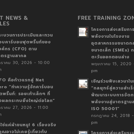
T NEWS &
FREE TRAINING ZO
LES
โครงการส่งเสริมการ
ระบวนการประเมินและทวน
พลังงานในโรงงาน
อบคาร์บอนฟุตพริ้นท์ของ
อุตสาหกรรมขนาดก
งค์กร (CFO) ตาม
ขนาดเล็ก (SMEs) ก
าตรฐานสากล
ตะวันออกตอนล่าง
กราคม 30, 2026 - 10:00
พฤษภาคม 15, 2020 -
m
pm
FO คือก้าวแรกสู่ Net
เชิญร่วมฟังเสวนาในห
ero “ทำความรู้จักคาร์บอน
“กลยุทธ์สู่ความสำเร
ตพริ้นท์: รอยเท้าเล็กๆ ที่
พัฒนาระบบการจัดก
่งผลกระทบยิ่งใหญ่ต่อโลก”
พลังงานสู่มาตรฐาน
กราคม 27, 2026 - 11:00
ISO 50001”
m
กรกฎาคม 24, 2018 -
pm
่ใช่แค่ผ้าขนหนู! 6 เรื่องจริง
่คุณอาจไม่เคยรู้เกี่ยวกับ
โครงการส่งเสริมระ