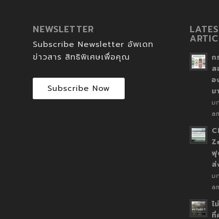
NEWSLETTER
LATES
ARTIC
Subscribe Newsletter อัพเดท
ข่าวสาร สิทธิพิเศษเพื่อคุณ
ก
ส
อ
Subscribe Now
ม
ม
a
C
Z
ฟุ
ส
ม
a
ไม
ที