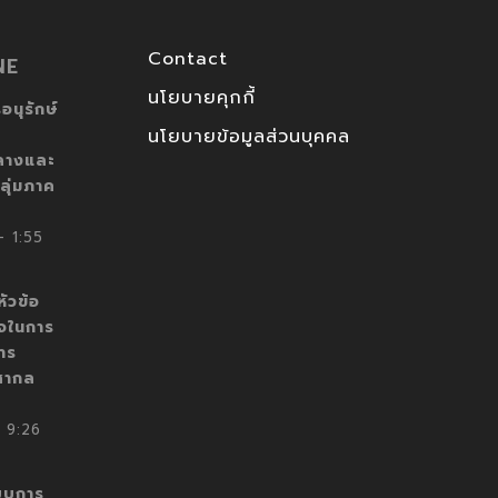
Contact
NE
นโยบายคุกกี้
อนุรักษ์
นโยบายข้อมูลส่วนบุคคล
ลางและ
ลุ่มภาค
 1:55
ัวข้อ
็จในการ
าร
สากล
 9:26
บบการ