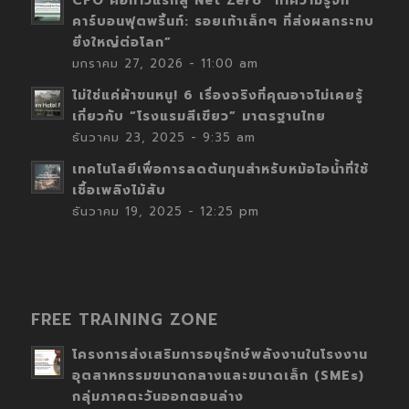
CFO คือก้าวแรกสู่ Net Zero “ทำความรู้จัก
คาร์บอนฟุตพริ้นท์: รอยเท้าเล็กๆ ที่ส่งผลกระทบ
ยิ่งใหญ่ต่อโลก”
มกราคม 27, 2026 - 11:00 am
ไม่ใช่แค่ผ้าขนหนู! 6 เรื่องจริงที่คุณอาจไม่เคยรู้
เกี่ยวกับ “โรงแรมสีเขียว” มาตรฐานไทย
ธันวาคม 23, 2025 - 9:35 am
เทคโนโลยีเพื่อการลดต้นทุนสำหรับหม้อไอน้ำที่ใช้
เชื้อเพลิงไม้สับ
ธันวาคม 19, 2025 - 12:25 pm
FREE TRAINING ZONE
โครงการส่งเสริมการอนุรักษ์พลังงานในโรงงาน
อุตสาหกรรมขนาดกลางและขนาดเล็ก (SMEs)
กลุ่มภาคตะวันออกตอนล่าง