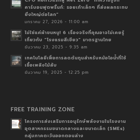
CFO คือก้าวแรกสู่ Net Zero “ทำความรู้จัก
คาร์บอนฟุตพริ้นท์: รอยเท้าเล็กๆ ที่ส่งผลกระทบ
ยิ่งใหญ่ต่อโลก”
มกราคม 27, 2026 - 11:00 am
ไม่ใช่แค่ผ้าขนหนู! 6 เรื่องจริงที่คุณอาจไม่เคยรู้
เกี่ยวกับ “โรงแรมสีเขียว” มาตรฐานไทย
ธันวาคม 23, 2025 - 9:35 am
เทคโนโลยีเพื่อการลดต้นทุนสำหรับหม้อไอน้ำที่ใช้
เชื้อเพลิงไม้สับ
ธันวาคม 19, 2025 - 12:25 pm
FREE TRAINING ZONE
โครงการส่งเสริมการอนุรักษ์พลังงานในโรงงาน
อุตสาหกรรมขนาดกลางและขนาดเล็ก (SMEs)
กลุ่มภาคตะวันออกตอนล่าง