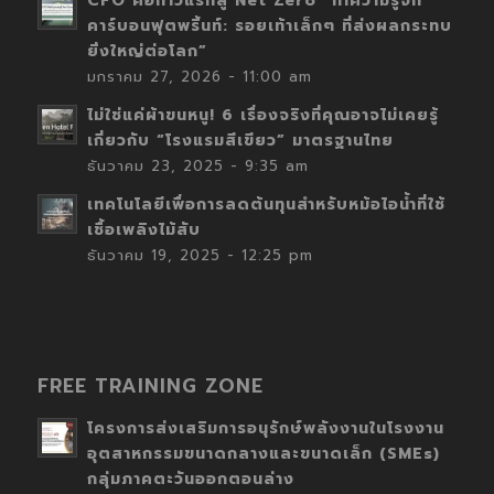
CFO คือก้าวแรกสู่ Net Zero “ทำความรู้จัก
คาร์บอนฟุตพริ้นท์: รอยเท้าเล็กๆ ที่ส่งผลกระทบ
ยิ่งใหญ่ต่อโลก”
มกราคม 27, 2026 - 11:00 am
ไม่ใช่แค่ผ้าขนหนู! 6 เรื่องจริงที่คุณอาจไม่เคยรู้
เกี่ยวกับ “โรงแรมสีเขียว” มาตรฐานไทย
ธันวาคม 23, 2025 - 9:35 am
เทคโนโลยีเพื่อการลดต้นทุนสำหรับหม้อไอน้ำที่ใช้
เชื้อเพลิงไม้สับ
ธันวาคม 19, 2025 - 12:25 pm
FREE TRAINING ZONE
โครงการส่งเสริมการอนุรักษ์พลังงานในโรงงาน
อุตสาหกรรมขนาดกลางและขนาดเล็ก (SMEs)
กลุ่มภาคตะวันออกตอนล่าง