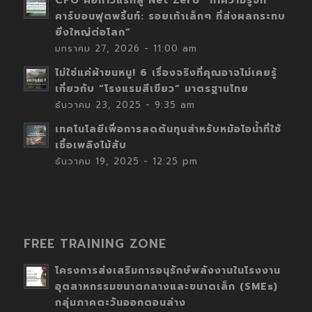
CFO คือก้าวแรกสู่ Net Zero “ทำความรู้จัก
คาร์บอนฟุตพริ้นท์: รอยเท้าเล็กๆ ที่ส่งผลกระทบ
ยิ่งใหญ่ต่อโลก”
มกราคม 27, 2026 - 11:00 am
ไม่ใช่แค่ผ้าขนหนู! 6 เรื่องจริงที่คุณอาจไม่เคยรู้
เกี่ยวกับ “โรงแรมสีเขียว” มาตรฐานไทย
ธันวาคม 23, 2025 - 9:35 am
เทคโนโลยีเพื่อการลดต้นทุนสำหรับหม้อไอน้ำที่ใช้
เชื้อเพลิงไม้สับ
ธันวาคม 19, 2025 - 12:25 pm
FREE TRAINING ZONE
โครงการส่งเสริมการอนุรักษ์พลังงานในโรงงาน
อุตสาหกรรมขนาดกลางและขนาดเล็ก (SMEs)
กลุ่มภาคตะวันออกตอนล่าง