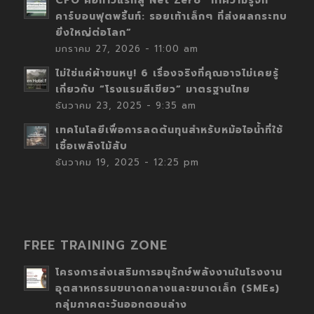
CFO คือก้าวแรกสู่ Net Zero “ทำความรู้จัก
คาร์บอนฟุตพริ้นท์: รอยเท้าเล็กๆ ที่ส่งผลกระทบ
ยิ่งใหญ่ต่อโลก”
มกราคม 27, 2026 - 11:00 am
ไม่ใช่แค่ผ้าขนหนู! 6 เรื่องจริงที่คุณอาจไม่เคยรู้
เกี่ยวกับ “โรงแรมสีเขียว” มาตรฐานไทย
ธันวาคม 23, 2025 - 9:35 am
เทคโนโลยีเพื่อการลดต้นทุนสำหรับหม้อไอน้ำที่ใช้
เชื้อเพลิงไม้สับ
ธันวาคม 19, 2025 - 12:25 pm
FREE TRAINING ZONE
โครงการส่งเสริมการอนุรักษ์พลังงานในโรงงาน
อุตสาหกรรมขนาดกลางและขนาดเล็ก (SMEs)
กลุ่มภาคตะวันออกตอนล่าง