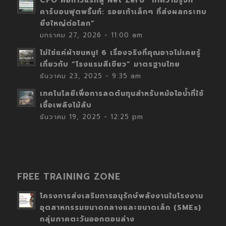
CFO คือก้าวแรกสู่ Net Zero “ทำความรู้จัก
คาร์บอนฟุตพริ้นท์: รอยเท้าเล็กๆ ที่ส่งผลกระทบ
ยิ่งใหญ่ต่อโลก”
มกราคม 27, 2026 - 11:00 am
ไม่ใช่แค่ผ้าขนหนู! 6 เรื่องจริงที่คุณอาจไม่เคยรู้
เกี่ยวกับ “โรงแรมสีเขียว” มาตรฐานไทย
ธันวาคม 23, 2025 - 9:35 am
เทคโนโลยีเพื่อการลดต้นทุนสำหรับหม้อไอน้ำที่ใช้
เชื้อเพลิงไม้สับ
ธันวาคม 19, 2025 - 12:25 pm
FREE TRAINING ZONE
โครงการส่งเสริมการอนุรักษ์พลังงานในโรงงาน
อุตสาหกรรมขนาดกลางและขนาดเล็ก (SMEs)
กลุ่มภาคตะวันออกตอนล่าง