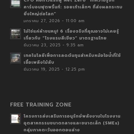
CFO คือก้าวแรกสู่ Net Zero “ทำความรู้จัก
คาร์บอนฟุตพริ้นท์: รอยเท้าเล็กๆ ที่ส่งผลกระทบ
ยิ่งใหญ่ต่อโลก”
มกราคม 27, 2026 - 11:00 am
ไม่ใช่แค่ผ้าขนหนู! 6 เรื่องจริงที่คุณอาจไม่เคยรู้
เกี่ยวกับ “โรงแรมสีเขียว” มาตรฐานไทย
ธันวาคม 23, 2025 - 9:35 am
เทคโนโลยีเพื่อการลดต้นทุนสำหรับหม้อไอน้ำที่ใช้
เชื้อเพลิงไม้สับ
ธันวาคม 19, 2025 - 12:25 pm
FREE TRAINING ZONE
โครงการส่งเสริมการอนุรักษ์พลังงานในโรงงาน
อุตสาหกรรมขนาดกลางและขนาดเล็ก (SMEs)
กลุ่มภาคตะวันออกตอนล่าง