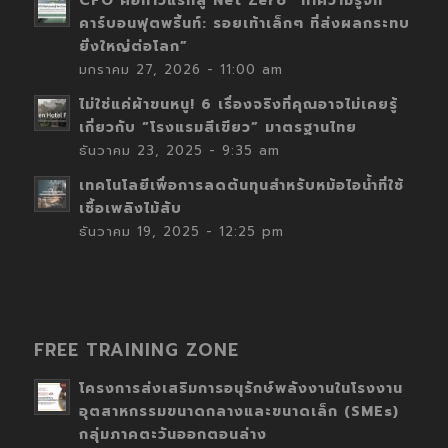
CFO คือก้าวแรกสู่ Net Zero “ทำความรู้จัก
คาร์บอนฟุตพริ้นท์: รอยเท้าเล็กๆ ที่ส่งผลกระทบ
ยิ่งใหญ่ต่อโลก”
มกราคม 27, 2026 - 11:00 am
ไม่ใช่แค่ผ้าขนหนู! 6 เรื่องจริงที่คุณอาจไม่เคยรู้
เกี่ยวกับ “โรงแรมสีเขียว” มาตรฐานไทย
ธันวาคม 23, 2025 - 9:35 am
เทคโนโลยีเพื่อการลดต้นทุนสำหรับหม้อไอน้ำที่ใช้
เชื้อเพลิงไม้สับ
ธันวาคม 19, 2025 - 12:25 pm
FREE TRAINING ZONE
โครงการส่งเสริมการอนุรักษ์พลังงานในโรงงาน
อุตสาหกรรมขนาดกลางและขนาดเล็ก (SMEs)
กลุ่มภาคตะวันออกตอนล่าง