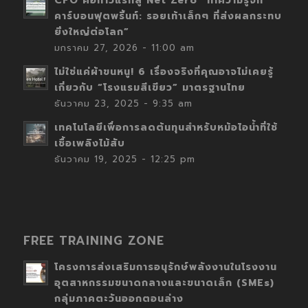
CFO คือก้าวแรกสู่ Net Zero “ทำความรู้จัก
คาร์บอนฟุตพริ้นท์: รอยเท้าเล็กๆ ที่ส่งผลกระทบ
ยิ่งใหญ่ต่อโลก”
มกราคม 27, 2026 - 11:00 am
ไม่ใช่แค่ผ้าขนหนู! 6 เรื่องจริงที่คุณอาจไม่เคยรู้
เกี่ยวกับ “โรงแรมสีเขียว” มาตรฐานไทย
ธันวาคม 23, 2025 - 9:35 am
เทคโนโลยีเพื่อการลดต้นทุนสำหรับหม้อไอน้ำที่ใช้
เชื้อเพลิงไม้สับ
ธันวาคม 19, 2025 - 12:25 pm
FREE TRAINING ZONE
โครงการส่งเสริมการอนุรักษ์พลังงานในโรงงาน
อุตสาหกรรมขนาดกลางและขนาดเล็ก (SMEs)
กลุ่มภาคตะวันออกตอนล่าง