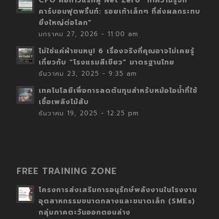
CFO คือก้าวแรกสู่ Net Zero “ทำความรู้จัก
คาร์บอนฟุตพริ้นท์: รอยเท้าเล็กๆ ที่ส่งผลกระทบ
ยิ่งใหญ่ต่อโลก”
มกราคม 27, 2026 - 11:00 am
ไม่ใช่แค่ผ้าขนหนู! 6 เรื่องจริงที่คุณอาจไม่เคยรู้
เกี่ยวกับ “โรงแรมสีเขียว” มาตรฐานไทย
ธันวาคม 23, 2025 - 9:35 am
เทคโนโลยีเพื่อการลดต้นทุนสำหรับหม้อไอน้ำที่ใช้
เชื้อเพลิงไม้สับ
ธันวาคม 19, 2025 - 12:25 pm
FREE TRAINING ZONE
โครงการส่งเสริมการอนุรักษ์พลังงานในโรงงาน
อุตสาหกรรมขนาดกลางและขนาดเล็ก (SMEs)
กลุ่มภาคตะวันออกตอนล่าง