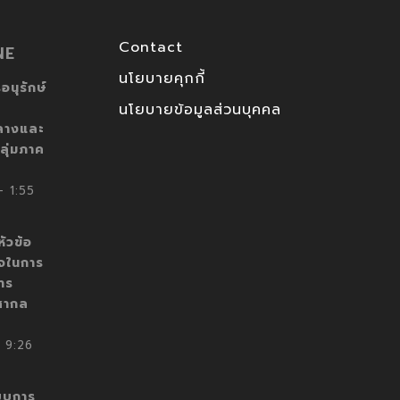
Contact
NE
นโยบายคุกกี้
อนุรักษ์
นโยบายข้อมูลส่วนบุคคล
ลางและ
ลุ่มภาค
 1:55
ัวข้อ
็จในการ
าร
สากล
 9:26
บบการ