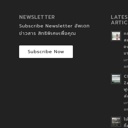
NEWSLETTER
LATES
ARTIC
Subscribe Newsletter อัพเดท
ข่าวสาร สิทธิพิเศษเพื่อคุณ
ก
ส
อ
Subscribe Now
ม
ม
a
C
Z
ฟุ
ส
ม
a
ไม
ที