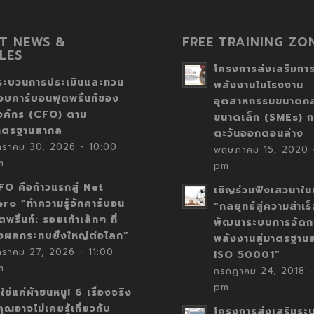
T NEWS &
FREE TRAINING ZO
LES
โครงการส่งเสริมการ
ระบวนการประเมินและทวน
พลังงานในโรงงาน
อบคาร์บอนฟุตพริ้นท์ของ
อุตสาหกรรมขนาดก
งค์กร (CFO) ตาม
ขนาดเล็ก (SMEs) ก
าตรฐานสากล
ตะวันออกตอนล่าง
กราคม 30, 2026 - 10:00
พฤษภาคม 15, 2020 -
m
pm
FO คือก้าวแรกสู่ Net
เชิญร่วมฟังเสวนาในห
ero “ทำความรู้จักคาร์บอน
“กลยุทธ์สู่ความสำเร
ตพริ้นท์: รอยเท้าเล็กๆ ที่
พัฒนาระบบการจัดก
่งผลกระทบยิ่งใหญ่ต่อโลก”
พลังงานสู่มาตรฐาน
กราคม 27, 2026 - 11:00
ISO 50001”
m
กรกฎาคม 24, 2018 -
pm
่ใช่แค่ผ้าขนหนู! 6 เรื่องจริง
่คุณอาจไม่เคยรู้เกี่ยวกับ
โครงการส่งเสริมระ