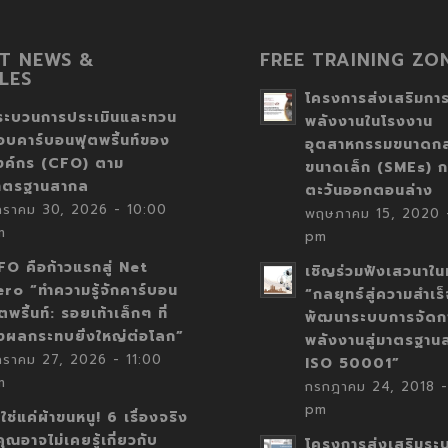
T NEWS &
FREE TRAINING ZO
LES
โครงการส่งเสริมการ
ระบวนการประเมินและทวน
พลังงานในโรงงาน
อบคาร์บอนฟุตพริ้นท์ของ
อุตสาหกรรมขนาดก
งค์กร (CFO) ตาม
ขนาดเล็ก (SMEs) ก
าตรฐานสากล
ตะวันออกตอนล่าง
กราคม 30, 2026 - 10:00
พฤษภาคม 15, 2020 -
m
pm
FO คือก้าวแรกสู่ Net
เชิญร่วมฟังเสวนาในห
ero “ทำความรู้จักคาร์บอน
“กลยุทธ์สู่ความสำเร
ตพริ้นท์: รอยเท้าเล็กๆ ที่
พัฒนาระบบการจัดก
่งผลกระทบยิ่งใหญ่ต่อโลก”
พลังงานสู่มาตรฐาน
กราคม 27, 2026 - 11:00
ISO 50001”
m
กรกฎาคม 24, 2018 -
pm
่ใช่แค่ผ้าขนหนู! 6 เรื่องจริง
่คุณอาจไม่เคยรู้เกี่ยวกับ
โครงการส่งเสริมระ