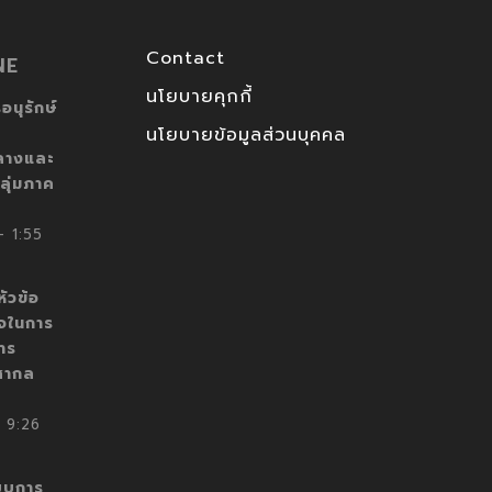
Contact
NE
นโยบายคุกกี้
อนุรักษ์
นโยบายข้อมูลส่วนบุคคล
ลางและ
ลุ่มภาค
 1:55
ัวข้อ
็จในการ
าร
สากล
 9:26
บบการ