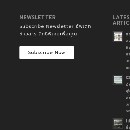
NEWSLETTER
LATES
ARTIC
Subscribe Newsletter อัพเดท
ข่าวสาร สิทธิพิเศษเพื่อคุณ
ก
ส
อ
Subscribe Now
ม
ม
a
C
Z
ฟุ
ส
ม
a
ไม
ที