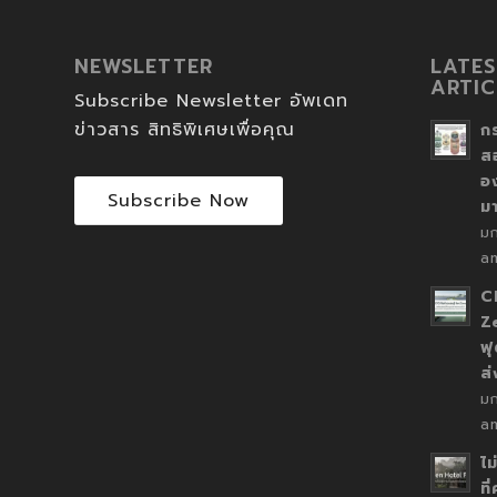
NEWSLETTER
LATES
ARTIC
Subscribe Newsletter อัพเดท
ข่าวสาร สิทธิพิเศษเพื่อคุณ
ก
ส
อ
Subscribe Now
ม
ม
a
C
Z
ฟุ
ส
ม
a
ไม
ที