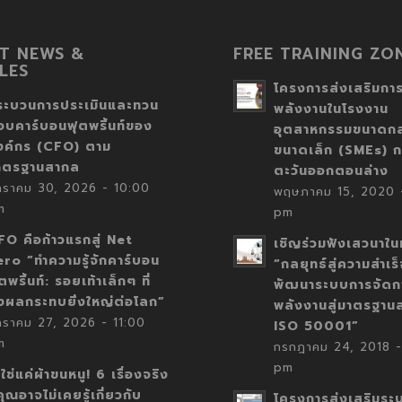
T NEWS &
FREE TRAINING ZO
LES
โครงการส่งเสริมการ
ระบวนการประเมินและทวน
พลังงานในโรงงาน
อบคาร์บอนฟุตพริ้นท์ของ
อุตสาหกรรมขนาดก
งค์กร (CFO) ตาม
ขนาดเล็ก (SMEs) ก
าตรฐานสากล
ตะวันออกตอนล่าง
กราคม 30, 2026 - 10:00
พฤษภาคม 15, 2020 -
m
pm
FO คือก้าวแรกสู่ Net
เชิญร่วมฟังเสวนาในห
ero “ทำความรู้จักคาร์บอน
“กลยุทธ์สู่ความสำเร
ตพริ้นท์: รอยเท้าเล็กๆ ที่
พัฒนาระบบการจัดก
่งผลกระทบยิ่งใหญ่ต่อโลก”
พลังงานสู่มาตรฐาน
กราคม 27, 2026 - 11:00
ISO 50001”
m
กรกฎาคม 24, 2018 -
pm
่ใช่แค่ผ้าขนหนู! 6 เรื่องจริง
่คุณอาจไม่เคยรู้เกี่ยวกับ
โครงการส่งเสริมระ