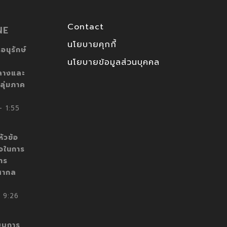
Contact
NE
นโยบายคุกกี้
อนุรักษ์
นโยบายข้อมูลส่วนบุคคล
ลางและ
ลุ่มภาค
 1:55
ัวข้อ
็จในการ
าร
สากล
 9:26
บบการ