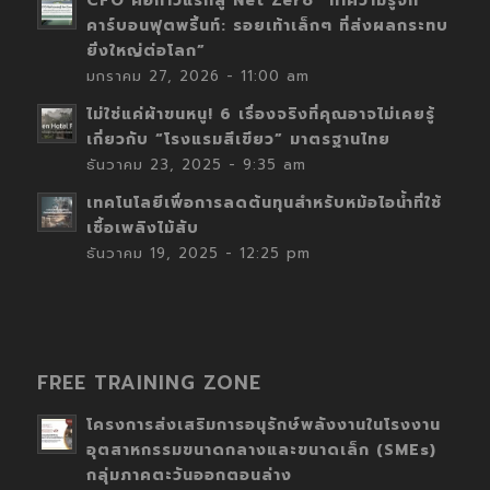
CFO คือก้าวแรกสู่ Net Zero “ทำความรู้จัก
คาร์บอนฟุตพริ้นท์: รอยเท้าเล็กๆ ที่ส่งผลกระทบ
ยิ่งใหญ่ต่อโลก”
มกราคม 27, 2026 - 11:00 am
ไม่ใช่แค่ผ้าขนหนู! 6 เรื่องจริงที่คุณอาจไม่เคยรู้
เกี่ยวกับ “โรงแรมสีเขียว” มาตรฐานไทย
ธันวาคม 23, 2025 - 9:35 am
เทคโนโลยีเพื่อการลดต้นทุนสำหรับหม้อไอน้ำที่ใช้
เชื้อเพลิงไม้สับ
ธันวาคม 19, 2025 - 12:25 pm
FREE TRAINING ZONE
โครงการส่งเสริมการอนุรักษ์พลังงานในโรงงาน
อุตสาหกรรมขนาดกลางและขนาดเล็ก (SMEs)
กลุ่มภาคตะวันออกตอนล่าง