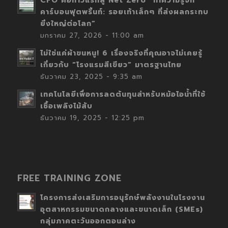
CFO คือก้าวแรกสู่ Net Zero “ทำความรู้จัก
คาร์บอนฟุตพริ้นท์: รอยเท้าเล็กๆ ที่ส่งผลกระทบ
ยิ่งใหญ่ต่อโลก”
มกราคม 27, 2026 - 11:00 am
ไม่ใช่แค่ผ้าขนหนู! 6 เรื่องจริงที่คุณอาจไม่เคยรู้
เกี่ยวกับ “โรงแรมสีเขียว” มาตรฐานไทย
ธันวาคม 23, 2025 - 9:35 am
เทคโนโลยีเพื่อการลดต้นทุนสำหรับหม้อไอน้ำที่ใช้
เชื้อเพลิงไม้สับ
ธันวาคม 19, 2025 - 12:25 pm
FREE TRAINING ZONE
โครงการส่งเสริมการอนุรักษ์พลังงานในโรงงาน
อุตสาหกรรมขนาดกลางและขนาดเล็ก (SMEs)
กลุ่มภาคตะวันออกตอนล่าง