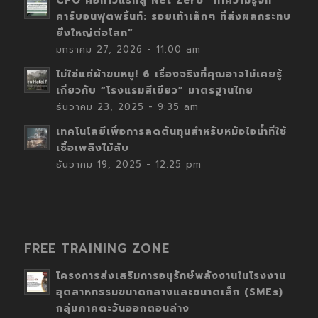
CFO คือก้าวแรกสู่ Net Zero “ทำความรู้จัก
คาร์บอนฟุตพริ้นท์: รอยเท้าเล็กๆ ที่ส่งผลกระทบ
ยิ่งใหญ่ต่อโลก”
มกราคม 27, 2026 - 11:00 am
ไม่ใช่แค่ผ้าขนหนู! 6 เรื่องจริงที่คุณอาจไม่เคยรู้
เกี่ยวกับ “โรงแรมสีเขียว” มาตรฐานไทย
ธันวาคม 23, 2025 - 9:35 am
เทคโนโลยีเพื่อการลดต้นทุนสำหรับหม้อไอน้ำที่ใช้
เชื้อเพลิงไม้สับ
ธันวาคม 19, 2025 - 12:25 pm
FREE TRAINING ZONE
โครงการส่งเสริมการอนุรักษ์พลังงานในโรงงาน
อุตสาหกรรมขนาดกลางและขนาดเล็ก (SMEs)
กลุ่มภาคตะวันออกตอนล่าง