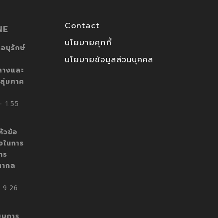
Contact
NE
นโยบายคุกกี้
อนุรักษ์
นโยบายข้อมูลส่วนบุคคล
ลางและ
ลุ่มภาค
 1:55
ัวข้อ
็จในการ
าร
สากล
 9:26
บบการ