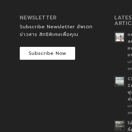
NEWSLETTER
LATES
ARTIC
Subscribe Newsletter อัพเดท
ข่าวสาร สิทธิพิเศษเพื่อคุณ
ก
ส
อ
Subscribe Now
ม
ม
a
C
Z
ฟุ
ส
ม
a
ไม
ที