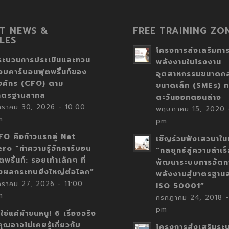
T NEWS &
FREE TRAINING ZO
LES
โครงการส่งเสริมการ
ระบวนการประเมินและทวน
พลังงานในโรงงาน
อบคาร์บอนฟุตพริ้นท์ของ
อุตสาหกรรมขนาดก
งค์กร (CFO) ตาม
ขนาดเล็ก (SMEs) ก
าตรฐานสากล
ตะวันออกตอนล่าง
กราคม 30, 2026 - 10:00
พฤษภาคม 15, 2020 -
m
pm
FO คือก้าวแรกสู่ Net
เชิญร่วมฟังเสวนาในห
ero “ทำความรู้จักคาร์บอน
“กลยุทธ์สู่ความสำเร
ตพริ้นท์: รอยเท้าเล็กๆ ที่
พัฒนาระบบการจัดก
่งผลกระทบยิ่งใหญ่ต่อโลก”
พลังงานสู่มาตรฐาน
กราคม 27, 2026 - 11:00
ISO 50001”
m
กรกฎาคม 24, 2018 -
pm
่ใช่แค่ผ้าขนหนู! 6 เรื่องจริง
่คุณอาจไม่เคยรู้เกี่ยวกับ
โครงการส่งเสริมระ