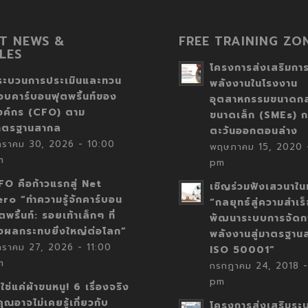
T NEWS &
FREE TRAINING ZO
LES
โครงการส่งเสริมการ
ระบวนการประเมินและทวน
พลังงานในโรงงาน
อบคาร์บอนฟุตพริ้นท์ของ
อุตสาหกรรมขนาดก
งค์กร (CFO) ตาม
ขนาดเล็ก (SMEs) ก
าตรฐานสากล
ตะวันออกตอนล่าง
กราคม 30, 2026 - 10:00
พฤษภาคม 15, 2020 -
m
pm
FO คือก้าวแรกสู่ Net
เชิญร่วมฟังเสวนาในห
ero “ทำความรู้จักคาร์บอน
“กลยุทธ์สู่ความสำเร
ตพริ้นท์: รอยเท้าเล็กๆ ที่
พัฒนาระบบการจัดก
่งผลกระทบยิ่งใหญ่ต่อโลก”
พลังงานสู่มาตรฐาน
กราคม 27, 2026 - 11:00
ISO 50001”
m
กรกฎาคม 24, 2018 -
pm
่ใช่แค่ผ้าขนหนู! 6 เรื่องจริง
่คุณอาจไม่เคยรู้เกี่ยวกับ
โครงการส่งเสริมระ