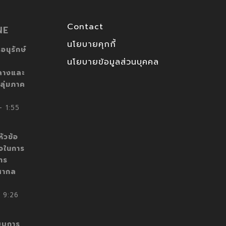
Contact
NE
นโยบายคุกกี้
อนุรักษ์
นโยบายข้อมูลส่วนบุคคล
ลางและ
ลุ่มภาค
 1:55
ัวข้อ
็จในการ
าร
สากล
 9:26
บบการ