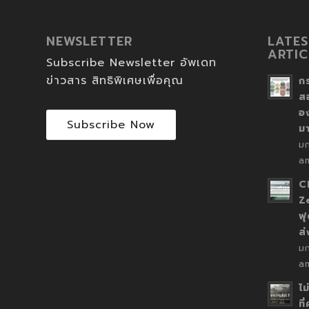
NEWSLETTER
LATES
ARTIC
Subscribe Newsletter อัพเดท
ข่าวสาร สิทธิพิเศษเพื่อคุณ
ก
ส
อ
Subscribe Now
ม
ม
a
C
Z
ฟุ
ส
ม
a
ไม
ที