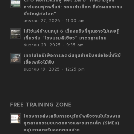
CFO คือก้าวแรกสู่ Net Zero “ทำความรู้จัก
คาร์บอนฟุตพริ้นท์: รอยเท้าเล็กๆ ที่ส่งผลกระทบ
ยิ่งใหญ่ต่อโลก”
มกราคม 27, 2026 - 11:00 am
ไม่ใช่แค่ผ้าขนหนู! 6 เรื่องจริงที่คุณอาจไม่เคยรู้
เกี่ยวกับ “โรงแรมสีเขียว” มาตรฐานไทย
ธันวาคม 23, 2025 - 9:35 am
เทคโนโลยีเพื่อการลดต้นทุนสำหรับหม้อไอน้ำที่ใช้
เชื้อเพลิงไม้สับ
ธันวาคม 19, 2025 - 12:25 pm
FREE TRAINING ZONE
โครงการส่งเสริมการอนุรักษ์พลังงานในโรงงาน
อุตสาหกรรมขนาดกลางและขนาดเล็ก (SMEs)
กลุ่มภาคตะวันออกตอนล่าง