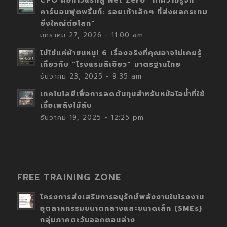
CFO คือก้าวแรกสู่ Net Zero “ทำความรู้จัก
คาร์บอนฟุตพริ้นท์: รอยเท้าเล็กๆ ที่ส่งผลกระทบ
ยิ่งใหญ่ต่อโลก”
มกราคม 27, 2026 - 11:00 am
ไม่ใช่แค่ผ้าขนหนู! 6 เรื่องจริงที่คุณอาจไม่เคยรู้
เกี่ยวกับ “โรงแรมสีเขียว” มาตรฐานไทย
ธันวาคม 23, 2025 - 9:35 am
เทคโนโลยีเพื่อการลดต้นทุนสำหรับหม้อไอน้ำที่ใช้
เชื้อเพลิงไม้สับ
ธันวาคม 19, 2025 - 12:25 pm
FREE TRAINING ZONE
โครงการส่งเสริมการอนุรักษ์พลังงานในโรงงาน
อุตสาหกรรมขนาดกลางและขนาดเล็ก (SMEs)
กลุ่มภาคตะวันออกตอนล่าง