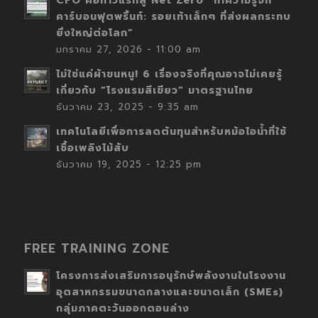
CFO คือก้าวแรกสู่ Net Zero “ทำความรู้จัก
คาร์บอนฟุตพริ้นท์: รอยเท้าเล็กๆ ที่ส่งผลกระทบ
ยิ่งใหญ่ต่อโลก”
มกราคม 27, 2026 - 11:00 am
ไม่ใช่แค่ผ้าขนหนู! 6 เรื่องจริงที่คุณอาจไม่เคยรู้
เกี่ยวกับ “โรงแรมสีเขียว” มาตรฐานไทย
ธันวาคม 23, 2025 - 9:35 am
เทคโนโลยีเพื่อการลดต้นทุนสำหรับหม้อไอน้ำที่ใช้
เชื้อเพลิงไม้สับ
ธันวาคม 19, 2025 - 12:25 pm
FREE TRAINING ZONE
โครงการส่งเสริมการอนุรักษ์พลังงานในโรงงาน
อุตสาหกรรมขนาดกลางและขนาดเล็ก (SMEs)
กลุ่มภาคตะวันออกตอนล่าง