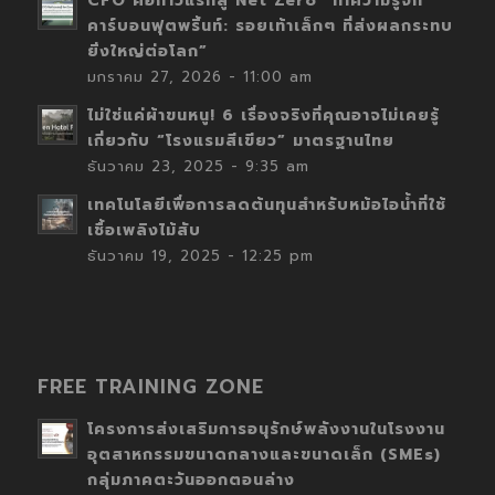
CFO คือก้าวแรกสู่ Net Zero “ทำความรู้จัก
คาร์บอนฟุตพริ้นท์: รอยเท้าเล็กๆ ที่ส่งผลกระทบ
ยิ่งใหญ่ต่อโลก”
มกราคม 27, 2026 - 11:00 am
ไม่ใช่แค่ผ้าขนหนู! 6 เรื่องจริงที่คุณอาจไม่เคยรู้
เกี่ยวกับ “โรงแรมสีเขียว” มาตรฐานไทย
ธันวาคม 23, 2025 - 9:35 am
เทคโนโลยีเพื่อการลดต้นทุนสำหรับหม้อไอน้ำที่ใช้
เชื้อเพลิงไม้สับ
ธันวาคม 19, 2025 - 12:25 pm
FREE TRAINING ZONE
โครงการส่งเสริมการอนุรักษ์พลังงานในโรงงาน
อุตสาหกรรมขนาดกลางและขนาดเล็ก (SMEs)
กลุ่มภาคตะวันออกตอนล่าง