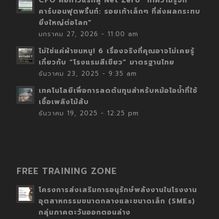
CFO คือก้าวแรกสู่ Net Zero “ทำความรู้จัก
คาร์บอนฟุตพริ้นท์: รอยเท้าเล็กๆ ที่ส่งผลกระทบ
ยิ่งใหญ่ต่อโลก”
มกราคม 27, 2026 - 11:00 am
ไม่ใช่แค่ผ้าขนหนู! 6 เรื่องจริงที่คุณอาจไม่เคยรู้
เกี่ยวกับ “โรงแรมสีเขียว” มาตรฐานไทย
ธันวาคม 23, 2025 - 9:35 am
เทคโนโลยีเพื่อการลดต้นทุนสำหรับหม้อไอน้ำที่ใช้
เชื้อเพลิงไม้สับ
ธันวาคม 19, 2025 - 12:25 pm
FREE TRAINING ZONE
โครงการส่งเสริมการอนุรักษ์พลังงานในโรงงาน
อุตสาหกรรมขนาดกลางและขนาดเล็ก (SMEs)
กลุ่มภาคตะวันออกตอนล่าง