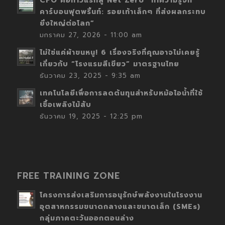
CFO คือก้าวแรกสู่ Net Zero “ทำความรู้จัก
คาร์บอนฟุตพริ้นท์: รอยเท้าเล็กๆ ที่ส่งผลกระทบ
ยิ่งใหญ่ต่อโลก”
มกราคม 27, 2026 - 11:00 am
ไม่ใช่แค่ผ้าขนหนู! 6 เรื่องจริงที่คุณอาจไม่เคยรู้
เกี่ยวกับ “โรงแรมสีเขียว” มาตรฐานไทย
ธันวาคม 23, 2025 - 9:35 am
เทคโนโลยีเพื่อการลดต้นทุนสำหรับหม้อไอน้ำที่ใช้
เชื้อเพลิงไม้สับ
ธันวาคม 19, 2025 - 12:25 pm
FREE TRAINING ZONE
โครงการส่งเสริมการอนุรักษ์พลังงานในโรงงาน
อุตสาหกรรมขนาดกลางและขนาดเล็ก (SMEs)
กลุ่มภาคตะวันออกตอนล่าง